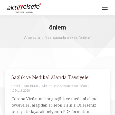
önlem
Buradasınız :
Anasayfa
Yazı şununla alakalı: "önlem"
Sağlık ve Medikal Alanda Tavsiyeler
Genel
,
HABERLER
Aktiffelsefe Admin
tarafından
15 Mart 2020
Corona Virüsüne karşı sağlık ve medikal alanda
tavsiyeleri aşağıdan erişebilirisiniz. Dilerseniz
buraya tıklayarak belgenin PDF formatını