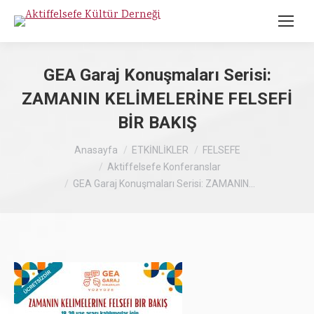
GEA Garaj Konuşmaları Serisi:
ZAMANIN KELİMELERİNE FELSEFİ
BİR BAKIŞ
Buradasınız :
Anasayfa
ETKİNLİKLER
FELSEFE
Aktiffelsefe Konferanslar
GEA Garaj Konuşmaları Serisi: ZAMANIN…