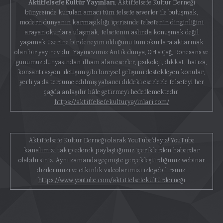
Aktiffelsefe Kültür Yayınları
, Aktiffelsefe Kültür Derneği
bünyesinde kurulan amacı tüm felsefe severler ile buluşmak,
modern dünyanın karmaşıklığı içerisinde felsefenin dinginliğini
arayan okurlara ulaşmak, felsefenin aslında konuşmak değil
yaşamak üzerine bir deneyim olduğunu tüm okurlara aktarmak
olan bir yayınevidir. Yayınevimiz Antik dünya, Orta Çağ, Rönesans ve
günümüz dünyasından ilham alan eserler, psikoloji, dikkat, hafıza,
konsantrasyon, iletişim gibi bireysel gelişimi destekleyen konular,
yerli ya da tercüme edilmiş yabancı dildeki eserlerle felsefeyi her
çağda anlaşılır hâle getirmeyi hedeflemektedir.
https://aktiffelsefekulturyayinlari.com/
Aktiffelsefe Kültür Derneği olarak YouTube'dayız! YouTube
kanalımızı takip ederek paylaştığımız içeriklerden haberdar
olabilirsiniz. Aynı zamanda geçmişte gerçekleştirdiğimiz webinar
dizilerimizi ve etkinlik videolarımızı izleyebilirsiniz.
https://www.youtube.com/aktiffelsefekültürderneği