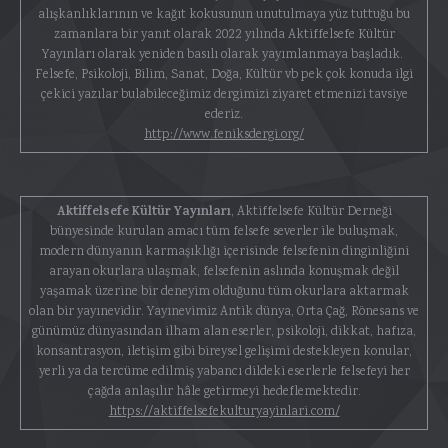
alışkanlıklarının ve kağıt kokusunun unutulmaya yüz tuttuğu bu
zamanlara bir yanıt olarak 2022 yılında Aktiffelsefe Kültür
Yayınları olarak yeniden basılı olarak yayımlanmaya başladık.
Felsefe, Psikoloji, Bilim, Sanat, Doğa, Kültür vb pek çok konuda ilgi
çekici yazılar bulabileceğimiz dergimizi ziyaret etmenizi tavsiye
ederiz.
http://www.feniksdergi.org/
Aktiffelsefe Kültür Yayınları
, Aktiffelsefe Kültür Derneği
bünyesinde kurulan amacı tüm felsefe severler ile buluşmak,
modern dünyanın karmaşıklığı içerisinde felsefenin dinginliğini
arayan okurlara ulaşmak, felsefenin aslında konuşmak değil
yaşamak üzerine bir deneyim olduğunu tüm okurlara aktarmak
olan bir yayınevidir. Yayınevimiz Antik dünya, Orta Çağ, Rönesans ve
günümüz dünyasından ilham alan eserler, psikoloji, dikkat, hafıza,
konsantrasyon, iletişim gibi bireysel gelişimi destekleyen konular,
yerli ya da tercüme edilmiş yabancı dildeki eserlerle felsefeyi her
çağda anlaşılır hâle getirmeyi hedeflemektedir.
https://aktiffelsefekulturyayinlari.com/