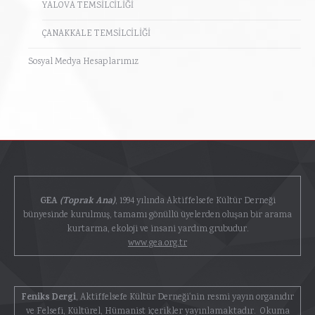
YALOVA TEMSİLCİLİĞİ
ÇANAKKALE TEMSİLCİLİĞİ
Sosyal Medya Hesaplarımız
GEA
(Toprak Ana)
, 1994 yılında Aktiffelsefe Kültür Derneği
bünyesinde kurulmuş, tamamı gönüllü üyelerden oluşan bir arama
kurtarma, ekoloji ve insani yardım grubudur.
www.gea.org.tr
Feniks Dergi
, Aktiffelsefe Kültür Derneği'nin resmi yayın organıdır
ve Felsefi, Kültürel, Hümanist içerikler yayınlamaktadır. Okuma