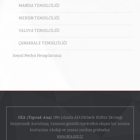
MANİSA TEMSİLCİLİĞİ
MERSİN TEMSİLCİLİĞİ
YALOVA TEMSİLCİLİĞİ
ÇANAKKALE TEMSİLCİLİĞİ
Sosyal Medya Hesaplarımız
GEA
(Toprak Ana)
, 1994 yılında Aktiffelsefe Kültür Derneği
bünyesinde kurulmuş, tamamı gönüllü üyelerden oluşan bir arama
kurtarma, ekoloji ve insani yardım grubudur.
www.gea.org.tr