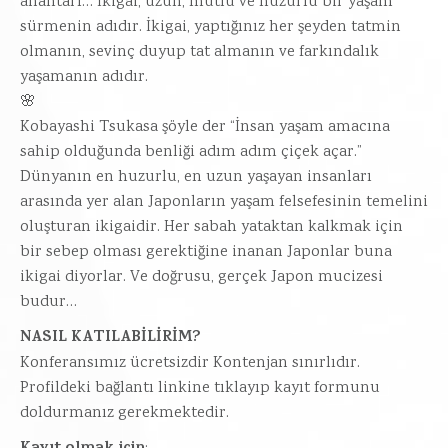
anahtarı… İkigai, uzun, mutlu ve huzurlu bir yaşam
sürmenin adıdır. İkigai, yaptığınız her şeyden tatmin
olmanın, sevinç duyup tat almanın ve farkındalık
yaşamanın adıdır.
🌸
Kobayashi Tsukasa şöyle der “İnsan yaşam amacına
sahip olduğunda benliği adım adım çiçek açar.”
Dünyanın en huzurlu, en uzun yaşayan insanları
arasında yer alan Japonların yaşam felsefesinin temelini
oluşturan ikigaidir. Her sabah yataktan kalkmak için
bir sebep olması gerektiğine inanan Japonlar buna
ikigai diyorlar. Ve doğrusu, gerçek Japon mucizesi
budur…
NASIL KATILABİLİRİM?
Konferansımız ücretsizdir Kontenjan sınırlıdır.
Profildeki bağlantı linkine tıklayıp kayıt formunu
doldurmanız gerekmektedir.