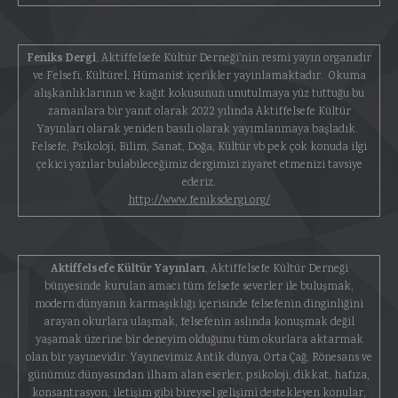
Feniks Dergi
, Aktiffelsefe Kültür Derneği'nin resmi yayın organıdır
ve Felsefi, Kültürel, Hümanist içerikler yayınlamaktadır. Okuma
alışkanlıklarının ve kağıt kokusunun unutulmaya yüz tuttuğu bu
zamanlara bir yanıt olarak 2022 yılında Aktiffelsefe Kültür
Yayınları olarak yeniden basılı olarak yayımlanmaya başladık.
Felsefe, Psikoloji, Bilim, Sanat, Doğa, Kültür vb pek çok konuda ilgi
çekici yazılar bulabileceğimiz dergimizi ziyaret etmenizi tavsiye
ederiz.
http://www.feniksdergi.org/
Aktiffelsefe Kültür Yayınları
, Aktiffelsefe Kültür Derneği
bünyesinde kurulan amacı tüm felsefe severler ile buluşmak,
modern dünyanın karmaşıklığı içerisinde felsefenin dinginliğini
arayan okurlara ulaşmak, felsefenin aslında konuşmak değil
yaşamak üzerine bir deneyim olduğunu tüm okurlara aktarmak
olan bir yayınevidir. Yayınevimiz Antik dünya, Orta Çağ, Rönesans ve
günümüz dünyasından ilham alan eserler, psikoloji, dikkat, hafıza,
konsantrasyon, iletişim gibi bireysel gelişimi destekleyen konular,