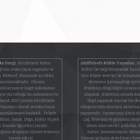
ks Dergi
Aktiffelsefe Kültür Yayınları
, Aktiffelsefe Kültür
, A
i'nin resmi yayın organıdır ve
Kültür Derneği bünyesinde kuru
i, Kültürel, Hümanist içerikler
tüm felsefe severler ile buluşma
ayınlamaktadır. Okuma
dünyanın karmaşıklığı içeri
nlıklarının ve kağıt kokusunun
felsefenin dinginliğini arayan 
ya yüz tuttuğu bu zamanlara bir
ulaşmak, felsefenin aslında k
larak 2022 yılında Aktiffelsefe
değil yaşamak üzerine bir d
Yayınları olarak yeniden basılı
olduğunu tüm okurlara aktarmak
yayımlanmaya başladık. Felsefe,
yayınevidir. Yayınevimiz Antik d
, Bilim, Sanat, Doğa, Kültür vb pek
Çağ, Rönesans ve günümüz dün
k konuda ilgi çekici yazılar
ilham alan eserler, psikoloji, 
eğimiz dergimizi ziyaret etmenizi
hafıza, konsantrasyon, iletişi
tavsiye ederiz.
bireysel gelişimi destekleyen konu