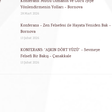
e
Konferans: Mutlu Olmanın ve Gücü İyiye
Yönlendirmenin Yolları – Bornova
28 Mart 2026
Konferans – Zen Felsefesi ile Hayata Yeniden Bak –
Bornova
13 Şubat 2026
KONFERANS: “AŞKIN DÖRT YÜZÜ” – Sevmeye
Felsefi Bir Bakış – Çanakkale
13 Şubat 2026