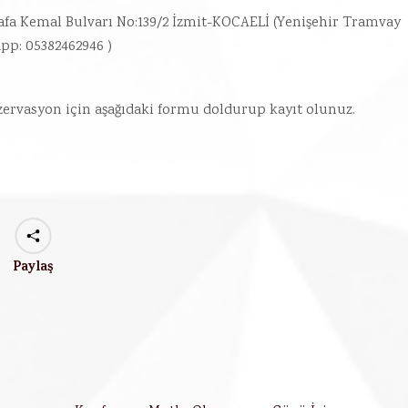
afa Kemal Bulvarı No:139/2 İzmit-KOCAELİ (Yenişehir Tramvay
app: 05382462946 )
ezervasyon için aşağıdaki formu doldurup kayıt olunuz.
Paylaş