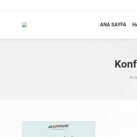
ANA SAYFA
H
Konf
Bur
Ana