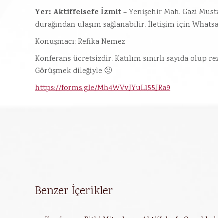
Yer: Aktiffelsefe İzmit
– Yenişehir Mah. Gazi Must
durağından ulaşım sağlanabilir. İletişim için Whats
Konuşmacı: Refika Nemez
Konferans ücretsizdir. Katılım sınırlı sayıda olup r
Görüşmek dileğiyle 🙂
https://forms.gle/Mh4WVvJYuL155JRa9
Benzer İçerikler