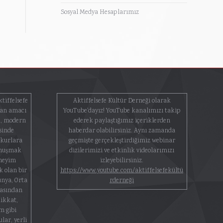
Sosyal Medya Hesaplarımız
ktiffelsefe
Aktiffelsefe Kültür Derneği olarak
lan amacı
YouTube'dayız! YouTube kanalımızı takip
k, modern
ederek paylaştığımız içeriklerden
sinde
haberdar olabilirsiniz. Aynı zamanda
okurlara
geçmişte gerçekleştirdiğimiz webinar
onuşmak
dizilerimizi ve etkinlik videolarımızı
eneyim
izleyebilirsiniz.
 olan bir
https://www.youtube.com/aktiffelsefekültü
ünya, Orta
rderneği
yasından
dikkat,
m gibi
lar, yerli