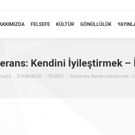
AKKIMIZDA
FELSEFE
KÜLTÜR
GÖNÜLLÜLÜK
YAYINL
erans: Kendini İyileştirmek – 
adasınız :
sayfa
ETKİNLİKLER
FELSEFE
Konferans: Kendini İyileştirmek – 