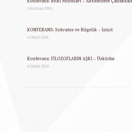
Konferans: Bitki Mitosları – Aktiffelsefe Çanakkal
1 Haziran 2026
KONFERANS: Sokrates ve Bilgelik – İzmit
14 Mart 2026
Konferans: FİLOZOFLARIN AŞKI – Üsküdar
13 Şubat 2026