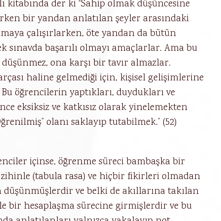
ı kitabında der ki “Sahip olmak düşüncesine
lerken bir yandan anlatılan şeyler arasındaki
maya çalışırlarken, öte yandan da bütün
cek sınavda başarılı olmayı amaçlarlar. Ama bu
k düşünmez, ona karşı bir tavır almazlar.
arçası haline gelmediği için, kişisel gelişimlerine
Bu öğrencilerin yaptıkları, duydukları ve
lince eksiksiz ve katkısız olarak yinelemekten
ğrenilmiş” olanı saklayıp tutabilmek.” (52)
enciler içinse, öğrenme süreci bambaşka bir
 zihinle (tabula rasa) ve hiçbir fikirleri olmadan
 düşünmüşlerdir ve belki de akıllarına takılan
ile bir hesaplaşma sürecine girmişlerdir ve bu