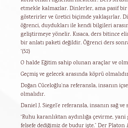
konu onları ilgilendirmektedir. Ders sırası
etmekle kalmazlar. Dinlerler, ama pasif bir 
gösterirler ve üretici biçimde yaklaşırlar. D
öğrenci, duydukları ile kendi bilgileri aras
geliştirmeye yönelir. Kısaca, ders bitince e
bir anlatı paketi değildir. Öğrenci ders son
“(52)
O halde Eğitim sahip olunan araçlar ve olma
Geçmiş ve gelecek arasında köprü olmalıdır
Doğan Cüceloğlu’na referansla, insanın içs
olmalıdır.
Daniel J. Siegel’e referansla, insanın sağ v
“Ruhu karanlıktan aydınlığa çevirme, yani g
felsefe dediğimiz de budur işte.” Der Platon