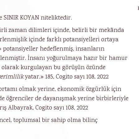
 SINIR KOYAN niteliktedir.
rli zaman dilimleri içinde, belirli bir mekânda
irlenmişlik içinde farklı potansiyelleri ortaya
 potansiyeller hedeflenmiş, insanların
ı elenmiştir. İnsanı yoğurulmaya hazır bir hamur
el olarak kurgulayan bu görüşün özünde
erimlilik
yatar.» 185, Cogito sayı 108, 2022
ortamı olmak yerine, ekonomik özgürlük için
e öğrenciler de dayanışmak yerine birbirleriyle
ş Albayrak, Cogito sayı 108, 2022
ncel, toplumsal bir sahip olma bilinç