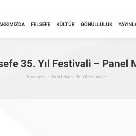
AKKIMIZDA
FELSEFE
KÜLTÜR
GÖNÜLLÜLÜK
YAYINL
sefe 35. Yıl Festivali – Panel 
Buradasınız :
Anasayfa
Aktiffelsefe 35. Yıl Festivali –…