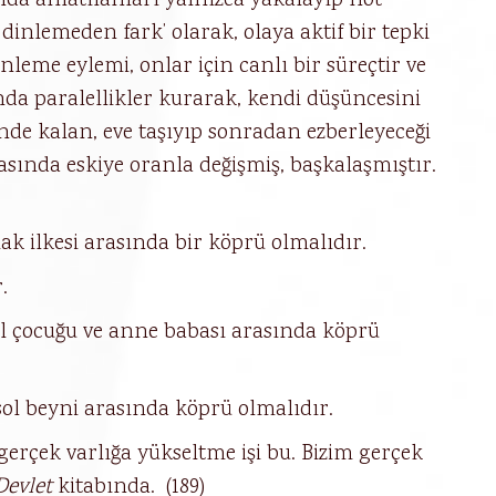
nda anlatılanları yalnızca yakalayıp not
dinlemeden fark’ olarak, olaya aktif bir tepki
inleme eylemi, onlar için canlı bir süreçtir ve
ında paralellikler kurarak, kendi düşüncesini
linde kalan, eve taşıyıp sonradan ezberleyeceği
rasında eskiye oranla değişmiş, başkalaşmıştır.
k ilkesi arasında bir köprü olmalıdır.
.
el çocuğu ve anne babası arasında köprü
e sol beyni arasında köprü olmalıdır.
erçek varlığa yükseltme işi bu. Bizim gerçek
Devlet
kitabında. (189)