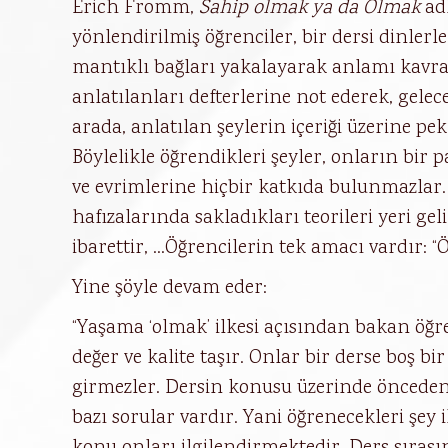
Erich Fromm,
Sahip olmak ya da Olmak
adl
yönlendirilmiş öğrenciler, bir dersi dinler
mantıklı bağları yakalayarak anlamı kavra
anlatılanları defterlerine not ederek, gele
arada, anlatılan şeylerin içeriği üzerine pe
Böylelikle öğrendikleri şeyler, onların bir p
ve evrimlerine hiçbir katkıda bulunmazlar. 
hafızalarında sakladıkları teorileri yeri ge
ibarettir, …Öğrencilerin tek amacı vardır: “Ö
Yine şöyle devam eder:
“Yaşama ‘olmak’ ilkesi açısından bakan öğr
değer ve kalite taşır. Onlar bir derse boş bir
girmezler. Dersin konusu üzerinde önceden
bazı sorular vardır. Yani öğrenecekleri şey 