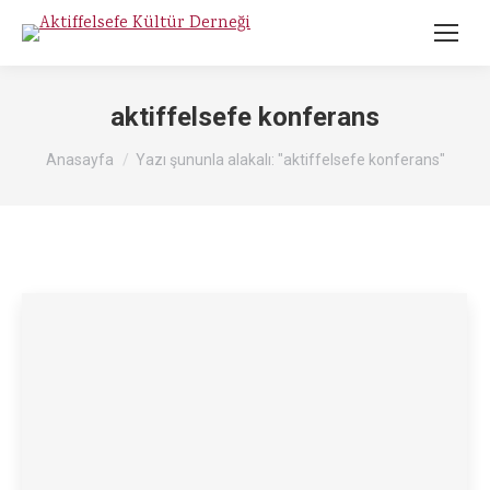
aktiffelsefe konferans
Buradasınız :
Anasayfa
Yazı şununla alakalı: "aktiffelsefe konferans"