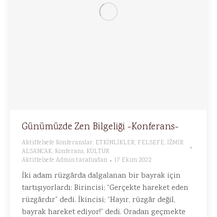
Günümüzde Zen Bilgeliği -Konferans-
Aktiffelsefe Konferanslar
,
ETKİNLİKLER
,
FELSEFE
,
İZMİR
ALSANCAK
,
Konferans
,
KÜLTÜR
Aktiffelsefe Admin
tarafından
17 Ekim 2022
İki adam rüzgârda dalgalanan bir bayrak için
tartışıyorlardı: Birincisi; “Gerçekte hareket eden
rüzgârdır” dedi. İkincisi; “Hayır, rüzgâr değil,
bayrak hareket ediyor!” dedi. Oradan geçmekte