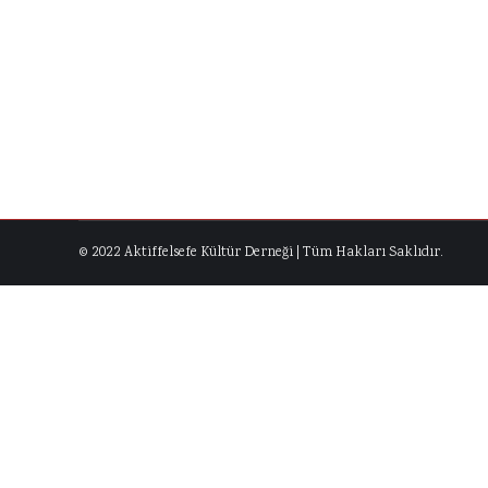
ETKİNLİKLER
,
GELENEKSEL TÜRKİYE FOTOĞRAF YARIŞMAS
Geleneksel Türkiye Fotoğraf Yarışmasının bu yıl
yarışmaya katıl. “Bu yılki mahsul öyle bereketliy
harıl harıl çalışmaktaydı. Mevsim yaz, hava sıca
© 2022 Aktiffelsefe Kültür Derneği | Tüm Hakları Saklıdır.