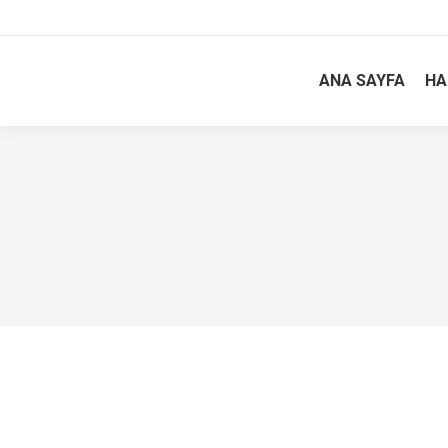
ANA SAYFA
HA
Geleneksel Türkiye 25. Fotoğraf Yarışma