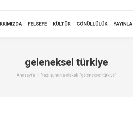
KKIMIZDA
FELSEFE
KÜLTÜR
GÖNÜLLÜLÜK
YAYINLA
geleneksel türkiye
Buradasınız :
Anasayfa
Yazı şununla alakalı: "geleneksel türkiye"
sı