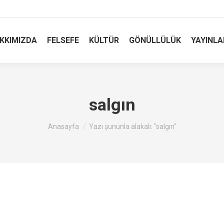
KKIMIZDA
FELSEFE
KÜLTÜR
GÖNÜLLÜLÜK
YAYINLA
salgın
Buradasınız :
Anasayfa
Yazı şununla alakalı: "salgın"