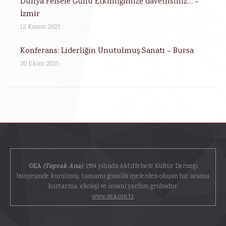
Dünya Felsefe Günü Etkinliğimize davetlisiniz… –
İzmir
12 Kasım 2025
Konferans: Liderliğin Unutulmuş Sanatı – Bursa
20 Ekim 2025
GEA
(Toprak Ana)
, 1994 yılında Aktiffelsefe Kültür Derneği
bünyesinde kurulmuş, tamamı gönüllü üyelerden oluşan bir arama
kurtarma, ekoloji ve insani yardım grubudur.
www.gea.org.tr