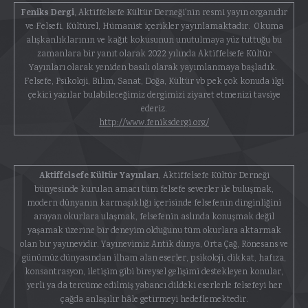
Feniks Dergi
, Aktiffelsefe Kültür Derneği'nin resmi yayın organıdır
ve Felsefi, Kültürel, Hümanist içerikler yayınlamaktadır. Okuma
alışkanlıklarının ve kağıt kokusunun unutulmaya yüz tuttuğu bu
zamanlara bir yanıt olarak 2022 yılında Aktiffelsefe Kültür
Yayınları olarak yeniden basılı olarak yayımlanmaya başladık.
Felsefe, Psikoloji, Bilim, Sanat, Doğa, Kültür vb pek çok konuda ilgi
çekici yazılar bulabileceğimiz dergimizi ziyaret etmenizi tavsiye
ederiz.
http://www.feniksdergi.org/
Aktiffelsefe Kültür Yayınları
, Aktiffelsefe Kültür Derneği
bünyesinde kurulan amacı tüm felsefe severler ile buluşmak,
modern dünyanın karmaşıklığı içerisinde felsefenin dinginliğini
arayan okurlara ulaşmak, felsefenin aslında konuşmak değil
yaşamak üzerine bir deneyim olduğunu tüm okurlara aktarmak
olan bir yayınevidir. Yayınevimiz Antik dünya, Orta Çağ, Rönesans ve
günümüz dünyasından ilham alan eserler, psikoloji, dikkat, hafıza,
konsantrasyon, iletişim gibi bireysel gelişimi destekleyen konular,
yerli ya da tercüme edilmiş yabancı dildeki eserlerle felsefeyi her
çağda anlaşılır hâle getirmeyi hedeflemektedir.