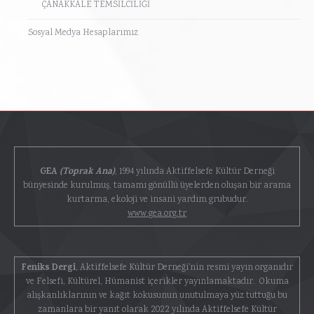
ÇANAKKALE TEMSİLCİLİĞİ
Sosyal Medya Hesaplarımız
GEA
(Toprak Ana)
, 1994 yılında Aktiffelsefe Kültür Derneği
bünyesinde kurulmuş, tamamı gönüllü üyelerden oluşan bir arama
kurtarma, ekoloji ve insani yardım grubudur.
www.gea.org.tr
Feniks Dergi
, Aktiffelsefe Kültür Derneği'nin resmi yayın organıdır
ve Felsefi, Kültürel, Hümanist içerikler yayınlamaktadır. Okuma
alışkanlıklarının ve kağıt kokusunun unutulmaya yüz tuttuğu bu
zamanlara bir yanıt olarak 2022 yılında Aktiffelsefe Kültür