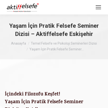
Yaşam İçin Pratik Felsefe Seminer
Dizisi – Aktiffelsefe Eskişehir
Buradasınız :
Anasayfa
Temel Felsefe ve Psikoloji Seminerleri Dizisi
Yaşam İçin Pratik Felsefe Seminer…
İçindeki Filozofu Keşfet!
Yaşam İçin Pratik Felsefe Seminer