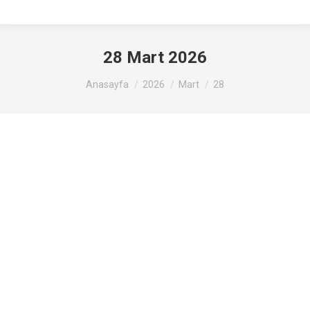
28 Mart 2026
Buradasınız :
Anasayfa
2026
Mart
28