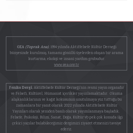
GEA
(Toprak Ana)
, 1994 yılında Aktiffelsefe Kültür Derneği
bünyesinde kurulmuş, tamamı gönüllü üyelerden oluşan bir arama
kurtarma, ekoloji ve insani yardım grubudur.
www.gea.org.tr
Feniks Dergi
, Aktiffelsefe Kültür Derneği'nin resmi yayın organıdır
ve Felsefi, Kültürel, Hümanist içerikler yayınlamaktadır. Okuma
alışkanlıklarının ve kağıt kokusunun unutulmaya yüz tuttuğu bu
zamanlara bir yanıt olarak 2022 yılında Aktiffelsefe Kültür
Yayınları olarak yeniden basılı olarak yayımlanmaya başladık.
Felsefe, Psikoloji, Bilim, Sanat, Doğa, Kültür vb pek çok konuda ilgi
çekici yazılar bulabileceğimiz dergimizi ziyaret etmenizi tavsiye
ederiz.