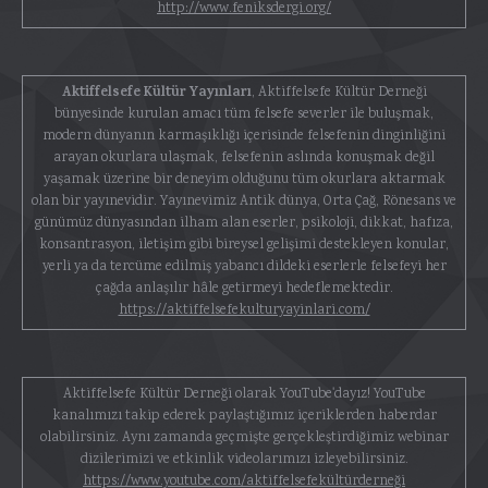
http://www.feniksdergi.org/
Aktiffelsefe Kültür Yayınları
, Aktiffelsefe Kültür Derneği
bünyesinde kurulan amacı tüm felsefe severler ile buluşmak,
modern dünyanın karmaşıklığı içerisinde felsefenin dinginliğini
arayan okurlara ulaşmak, felsefenin aslında konuşmak değil
yaşamak üzerine bir deneyim olduğunu tüm okurlara aktarmak
olan bir yayınevidir. Yayınevimiz Antik dünya, Orta Çağ, Rönesans ve
günümüz dünyasından ilham alan eserler, psikoloji, dikkat, hafıza,
konsantrasyon, iletişim gibi bireysel gelişimi destekleyen konular,
yerli ya da tercüme edilmiş yabancı dildeki eserlerle felsefeyi her
çağda anlaşılır hâle getirmeyi hedeflemektedir.
https://aktiffelsefekulturyayinlari.com/
Aktiffelsefe Kültür Derneği olarak YouTube'dayız! YouTube
kanalımızı takip ederek paylaştığımız içeriklerden haberdar
olabilirsiniz. Aynı zamanda geçmişte gerçekleştirdiğimiz webinar
dizilerimizi ve etkinlik videolarımızı izleyebilirsiniz.
https://www.youtube.com/aktiffelsefekültürderneği