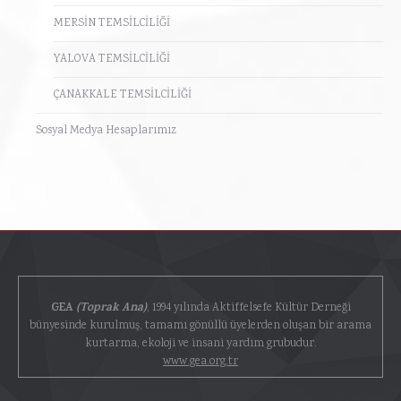
MERSİN TEMSİLCİLİĞİ
YALOVA TEMSİLCİLİĞİ
ÇANAKKALE TEMSİLCİLİĞİ
Sosyal Medya Hesaplarımız
GEA
(Toprak Ana)
, 1994 yılında Aktiffelsefe Kültür Derneği
bünyesinde kurulmuş, tamamı gönüllü üyelerden oluşan bir arama
kurtarma, ekoloji ve insani yardım grubudur.
www.gea.org.tr