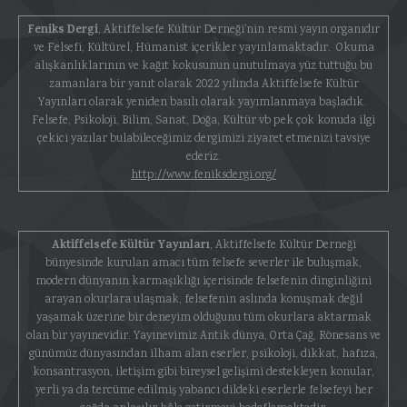
Feniks Dergi
, Aktiffelsefe Kültür Derneği'nin resmi yayın organıdır
ve Felsefi, Kültürel, Hümanist içerikler yayınlamaktadır. Okuma
alışkanlıklarının ve kağıt kokusunun unutulmaya yüz tuttuğu bu
zamanlara bir yanıt olarak 2022 yılında Aktiffelsefe Kültür
Yayınları olarak yeniden basılı olarak yayımlanmaya başladık.
Felsefe, Psikoloji, Bilim, Sanat, Doğa, Kültür vb pek çok konuda ilgi
çekici yazılar bulabileceğimiz dergimizi ziyaret etmenizi tavsiye
ederiz.
http://www.feniksdergi.org/
Aktiffelsefe Kültür Yayınları
, Aktiffelsefe Kültür Derneği
bünyesinde kurulan amacı tüm felsefe severler ile buluşmak,
modern dünyanın karmaşıklığı içerisinde felsefenin dinginliğini
arayan okurlara ulaşmak, felsefenin aslında konuşmak değil
yaşamak üzerine bir deneyim olduğunu tüm okurlara aktarmak
olan bir yayınevidir. Yayınevimiz Antik dünya, Orta Çağ, Rönesans ve
günümüz dünyasından ilham alan eserler, psikoloji, dikkat, hafıza,
konsantrasyon, iletişim gibi bireysel gelişimi destekleyen konular,
yerli ya da tercüme edilmiş yabancı dildeki eserlerle felsefeyi her