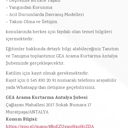
– Depremle Birlikte Yaşam
– Yangından Korunma
– Acil Durumlarda Davranış Modelleri
– Takım Olma ve İletişim
konularında herkes için faydalı olan temel bilgileri
içermektedir.
Eğitimler hakkında detaylı bilgi alabileceğiniz Tanıtım
ve Tanışma toplantımız GEA Arama Kurtarma Antalya
Şubemizde gerçekleşecektir.
Katilim için kayıt olmak gerekmektedir.
Kayıt için 0 545 830 20 91 numaralı telefonu arayabilir
yada Whatsapp’dan iletişime geçebilirsiniz.
GEA Arama Kurtarma Antalya Şubesi
Çağlayan Mahallesi 2017 Sokak Numara 17
Muratpaşa/ANTALYA
Konum Bilgisi:
https://goo.gl/maps/8BoEZUxwoHxoHrZDA