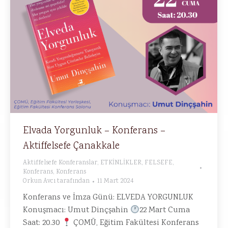
Elvada Yorgunluk – Konferans –
Aktiffelsefe Çanakkale
Aktiffelsefe Konferanslar
,
ETKİNLİKLER
,
FELSEFE
,
Konferans
,
Konferans
Orkun Avcı
tarafından
11 Mart 2024
Konferans ve İmza Günü: ELVEDA YORGUNLUK
Konuşmacı: Umut Dinçşahin
22 Mart Cuma
Saat: 20.30
ÇOMÜ, Eğitim Fakültesi Konferans