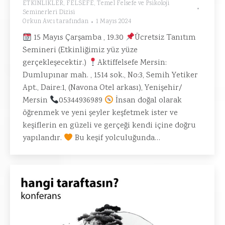
ETKİNLİKLER
,
FELSEFE
,
Temel Felsefe ve Psikoloji
Seminerleri Dizisi
Orkun Avcı
tarafından
1 Mayıs 2024
15 Mayıs Çarşamba , 19.30
Ücretsiz Tanıtım
Semineri (Etkinliğimiz yüz yüze
gerçekleşecektir.)
Aktiffelsefe Mersin:
Dumlupınar mah. , 1514 sok., No:3, Semih Yetiker
Apt., Daire:1, (Navona Otel arkası), Yenişehir/
Mersin
05344936989
İnsan doğal olarak
öğrenmek ve yeni şeyler keşfetmek ister ve
keşiflerin en güzeli ve gerçeği kendi içine doğru
yapılandır.
Bu keşif yolculuğunda…