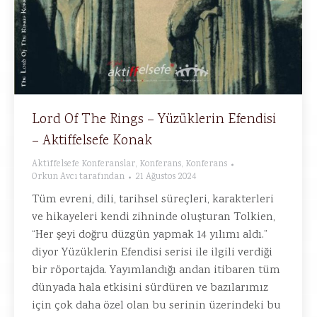
Lord Of The Rings – Yüzüklerin Efendisi
– Aktiffelsefe Konak
Aktiffelsefe Konferanslar
,
Konferans
,
Konferans
Orkun Avcı
tarafından
21 Ağustos 2024
Tüm evreni, dili, tarihsel süreçleri, karakterleri
ve hikayeleri kendi zihninde oluşturan Tolkien,
“Her şeyi doğru düzgün yapmak 14 yılımı aldı.”
diyor Yüzüklerin Efendisi serisi ile ilgili verdiği
bir röportajda. Yayımlandığı andan itibaren tüm
dünyada hala etkisini sürdüren ve bazılarımız
için çok daha özel olan bu serinin üzerindeki bu