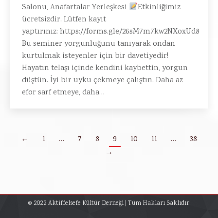
Salonu, Anafartalar Yerleşkesi
Etkinliğimiz
ücretsizdir. Lütfen kayıt
yaptırınız: https://forms.gle/26sM7m7kw2NXoxUd8
Bu seminer yorgunluğunu tanıyarak ondan
kurtulmak isteyenler için bir davetiyedir!
Hayatın telaşı içinde kendini kaybettin, yorgun
düştün. İyi bir uyku çekmeye çalıştın. Daha az
efor sarf etmeye, daha…
←
1
…
7
8
9
10
11
…
38
→
© 2022 Aktiffelsefe Kültür Derneği | Tüm Hakları Saklıdır.