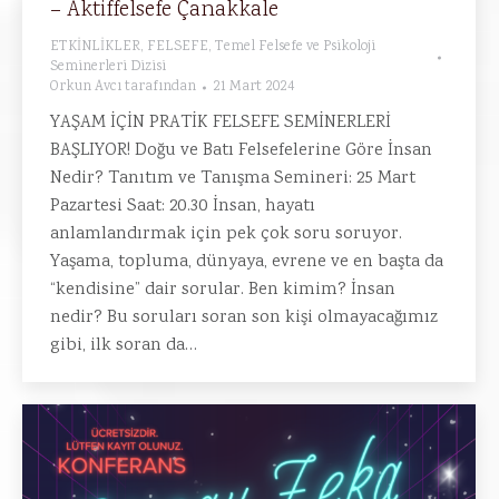
– Aktiffelsefe Çanakkale
ETKİNLİKLER
,
FELSEFE
,
Temel Felsefe ve Psikoloji
Seminerleri Dizisi
Orkun Avcı
tarafından
21 Mart 2024
YAŞAM İÇİN PRATİK FELSEFE SEMİNERLERİ
BAŞLIYOR! Doğu ve Batı Felsefelerine Göre İnsan
Nedir? Tanıtım ve Tanışma Semineri: 25 Mart
Pazartesi Saat: 20.30 İnsan, hayatı
anlamlandırmak için pek çok soru soruyor.
Yaşama, topluma, dünyaya, evrene ve en başta da
“kendisine” dair sorular. Ben kimim? İnsan
nedir? Bu soruları soran son kişi olmayacağımız
gibi, ilk soran da…