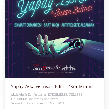
Yapay Zeka ve İnsan Bilinci “Konferans”
Aktiffelsefe Konferanslar
,
ETKİNLİKLER
,
FELSEFE
,
HABERLER
,
Konferans
,
Konferans
Orkun Avcı
tarafından
18 Mart 2024