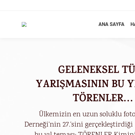
ANA SAYFA
H
GELENEKSEL TÜ
YARIŞMASININ BU YI
TÖRENLER…
Ülkemizin en uzun soluklu foto
Derneği’nin 27.’sini gerçekleştirdiğ