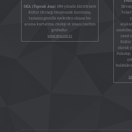
Feni
GEA
(Toprak Ana)
, 1994 yılında Aktiffelsefe
Derneğ
Kültür Derneği bünyesinde kurulmuş,
Felsef
tamamı gönüllü üyelerden oluşan bir
y
arama kurtarma, ekoloji ve insani yardım
alışka
grubudur.
unutulma
www.gea.org.tr
yanıt o
Kültür 
olarak 
Psikoloji
ço
bulabilec
ht