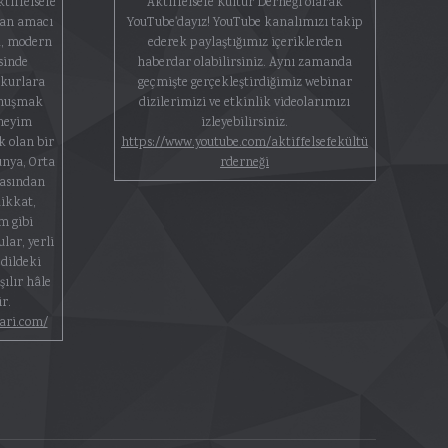
ktiffelsefe
Aktiffelsefe Kültür Derneği olarak
lan amacı
YouTube'dayız! YouTube kanalımızı takip
k, modern
ederek paylaştığımız içeriklerden
sinde
haberdar olabilirsiniz. Aynı zamanda
okurlara
geçmişte gerçekleştirdiğimiz webinar
onuşmak
dizilerimizi ve etkinlik videolarımızı
eneyim
izleyebilirsiniz.
 olan bir
https://www.youtube.com/aktiffelsefekültü
ünya, Orta
rderneği
yasından
dikkat,
m gibi
lar, yerli
dildeki
şılır hâle
r.
lari.com/