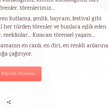
kutladığımız, kimini kutsadığımız özel
renler, törenlerimiz…
n kutlama, şenlik, bayram, festival gibi
sal her türden törenler ve bunlara eşlik eden
r, mekânlar… Kısacası törensel yaşam…
, zamanın en canlı, en diri, en renkli anların
ığa çağırıyor.
 Bilgi İçin Tıklayınız