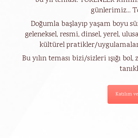
bu yıl teması: TÖRENLER Kimini 
günlerimiz… Tö
Doğumla başlayıp yaşam boyu süre
geleneksel, resmi, dinsel, yerel, ulu
kültürel pratikler/uygulamala
Bu yılın teması bizi/sizleri ışığı bol
tanıkl
Katılım ve