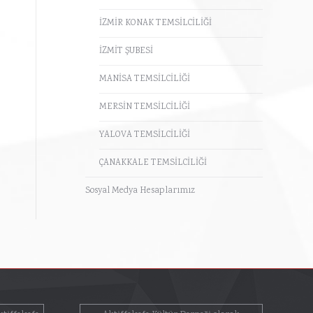
İZMİR KONAK TEMSİLCİLİĞİ
İZMİT ŞUBESİ
MANİSA TEMSİLCİLİĞİ
MERSİN TEMSİLCİLİĞİ
YALOVA TEMSİLCİLİĞİ
ÇANAKKALE TEMSİLCİLİĞİ
Sosyal Medya Hesaplarımız