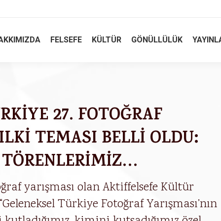
AKKIMIZDA
FELSEFE
KÜLTÜR
GÖNÜLLÜLÜK
YAYINL
RKİYE 27. FOTOĞRAF
LKİ TEMASI BELLİ OLDU:
 TÖRENLERİMİZ…
ğraf yarışması olan Aktiffelsefe Kültür
i “Geleneksel Türkiye Fotoğraf Yarışması’nın