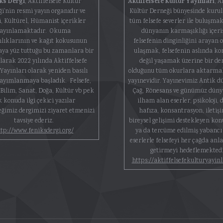
ks Dergi
Aktiffelsefe Kültür Yayınları
, Aktiffelsefe Kültür
, A
i'nin resmi yayın organıdır ve
Kültür Derneği bünyesinde kuru
i, Kültürel, Hümanist içerikler
tüm felsefe severler ile buluşma
ayınlamaktadır. Okuma
dünyanın karmaşıklığı içeri
nlıklarının ve kağıt kokusunun
felsefenin dinginliğini arayan 
ya yüz tuttuğu bu zamanlara bir
ulaşmak, felsefenin aslında k
larak 2022 yılında Aktiffelsefe
değil yaşamak üzerine bir d
Yayınları olarak yeniden basılı
olduğunu tüm okurlara aktarmak
yayımlanmaya başladık. Felsefe,
yayınevidir. Yayınevimiz Antik d
, Bilim, Sanat, Doğa, Kültür vb pek
Çağ, Rönesans ve günümüz dün
k konuda ilgi çekici yazılar
ilham alan eserler, psikoloji, 
eğimiz dergimizi ziyaret etmenizi
hafıza, konsantrasyon, iletişi
tavsiye ederiz.
bireysel gelişimi destekleyen konu
tp://www.feniksdergi.org/
ya da tercüme edilmiş yabancı 
eserlerle felsefeyi her çağda anla
getirmeyi hedeflemektedi
https://aktiffelsefekulturyayin