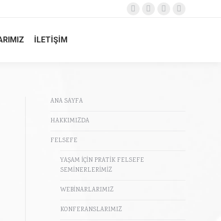
Facebook
X
Instagram
Youtube
page
page
page
page
opens
opens
opens
opens
ARIMIZ
İLETİŞİM
in
in
in
in
new
new
new
new
window
window
window
window
ANA SAYFA
HAKKIMIZDA
FELSEFE
YAŞAM İÇİN PRATİK FELSEFE
SEMİNERLERİMİZ
WEBİNARLARIMIZ
KONFERANSLARIMIZ