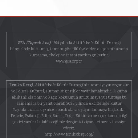
GEA
(Toprak Ana)
, 1994 yılında Aktiffelsefe Kültür Derneği
bünyesinde kurulmuş, tamamı gönüllü üyelerden oluşan bir arama
kurtarma, ekoloji ve insani yardım grubudur.
www.gea.org.tr
Feniks Dergi
, Aktiffelsefe Kültür Derneği'nin resmi yayın organıdır
ve Felsefi, Kültürel, Hümanist içerikler yayınlamaktadır. Okuma
alışkanlıklarının ve kağıt kokusunun unutulmaya yüz tuttuğu bu
zamanlara bir yanıt olarak 2022 yılında Aktiffelsefe Kültür
Yayınları olarak yeniden basılı olarak yayımlanmaya başladık.
Felsefe, Psikoloji, Bilim, Sanat, Doğa, Kültür vb pek çok konuda ilgi
çekici yazılar bulabileceğimiz dergimizi ziyaret etmenizi tavsiye
ederiz.
http://www.feniksdergi.org/