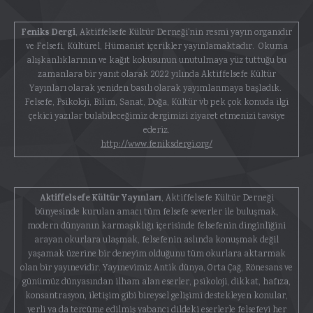
Feniks Dergi
, Aktiffelsefe Kültür Derneği'nin resmi yayın organıdır
ve Felsefi, Kültürel, Hümanist içerikler yayınlamaktadır. Okuma
alışkanlıklarının ve kağıt kokusunun unutulmaya yüz tuttuğu bu
zamanlara bir yanıt olarak 2022 yılında Aktiffelsefe Kültür
Yayınları olarak yeniden basılı olarak yayımlanmaya başladık.
Felsefe, Psikoloji, Bilim, Sanat, Doğa, Kültür vb pek çok konuda ilgi
çekici yazılar bulabileceğimiz dergimizi ziyaret etmenizi tavsiye
ederiz.
http://www.feniksdergi.org/
Aktiffelsefe Kültür Yayınları
, Aktiffelsefe Kültür Derneği
bünyesinde kurulan amacı tüm felsefe severler ile buluşmak,
modern dünyanın karmaşıklığı içerisinde felsefenin dinginliğini
arayan okurlara ulaşmak, felsefenin aslında konuşmak değil
yaşamak üzerine bir deneyim olduğunu tüm okurlara aktarmak
olan bir yayınevidir. Yayınevimiz Antik dünya, Orta Çağ, Rönesans ve
günümüz dünyasından ilham alan eserler, psikoloji, dikkat, hafıza,
konsantrasyon, iletişim gibi bireysel gelişimi destekleyen konular,
yerli ya da tercüme edilmiş yabancı dildeki eserlerle felsefeyi her