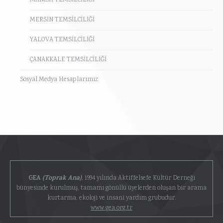
MANİSA TEMSİLCİLİĞİ
MERSİN TEMSİLCİLİĞİ
YALOVA TEMSİLCİLİĞİ
ÇANAKKALE TEMSİLCİLİĞİ
Sosyal Medya Hesaplarımız
GEA
(Toprak Ana)
, 1994 yılında Aktiffelsefe Kültür Derneği
bünyesinde kurulmuş, tamamı gönüllü üyelerden oluşan bir arama
kurtarma, ekoloji ve insani yardım grubudur.
www.gea.org.tr