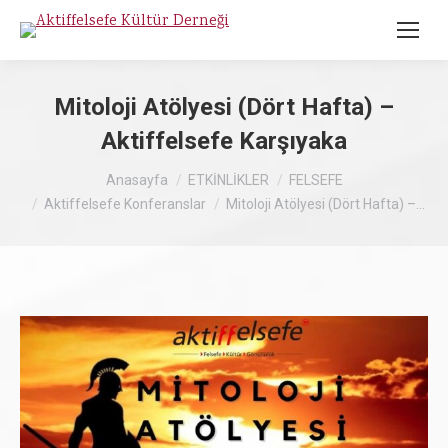
Mitoloji Atölyesi (Dört Hafta) –
Aktiffelsefe Karşıyaka
Buradasınız :
Anasayfa
ETKİNLİKLER
FELSEFE
Aktiffelsefe Konferanslar
Mitoloji Atölyesi (Dört Hafta) –…