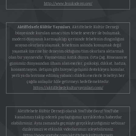
http://www.feniksdergi.org/
Aktiffelsefe Kültür Yayınları
, Aktiffelsefe Kültür Derneği
bünyesinde kurulan amacı tüm felsefe severler ile buluşmak,
modern dünyanın karmaşıklığı içerisinde felsefenin dinginliğini
arayan okurlara ulaşmak, felsefenin aslında konuşmak değil
yaşamak üzerine bir deneyim olduğunu tüm okurlara aktarmak
olan bir yayınevidir. Yayınevimiz Antik dünya, Orta Çağ, Rönesans ve
günümüz dünyasından ilham alan eserler, psikoloji, dikkat, hafıza,
konsantrasyon, iletişim gibi bireysel gelişimi destekleyen konular,
yerli ya da tercüme edilmiş yabancı dildeki eserlerle felsefeyi her
çağda anlaşılır hâle getirmeyi hedeflemektedir.
https://aktiffelsefekulturyayinlari.com/
Aktiffelsefe Kültür Derneği olarak YouTube'dayız! YouTube
kanalımızı takip ederek paylaştığımız içeriklerden haberdar
olabilirsiniz. Aynı zamanda geçmişte gerçekleştirdiğimiz webinar
dizilerimizi ve etkinlik videolarımızı izleyebilirsiniz.
https://www.youtube.com/aktiffelsefekültürderneği