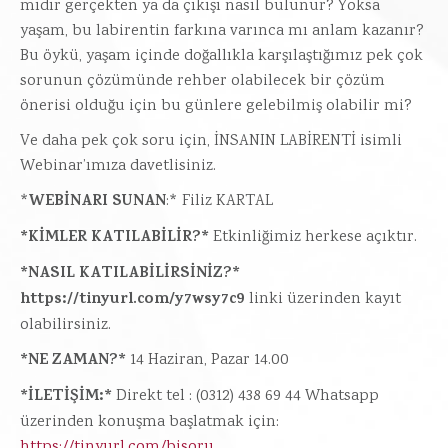
mıdır gerçekten ya da çıkışı nasıl bulunur? Yoksa
yaşam, bu labirentin farkına varınca mı anlam kazanır?
Bu öykü, yaşam içinde doğallıkla karşılaştığımız pek çok
sorunun çözümünde rehber olabilecek bir çözüm
önerisi olduğu için bu günlere gelebilmiş olabilir mi?
Ve daha pek çok soru için, İNSANIN LABİRENTİ isimli
Webinar’ımıza davetlisiniz.
WEBİNARI SUNAN
*
:* Filiz KARTAL
*KİMLER KATILABİLİR?*
Etkinliğimiz herkese açıktır.
*NASIL KATILABİLİRSİNİZ?*
https://tinyurl.com/y7wsy7c9
linki üzerinden kayıt
olabilirsiniz.
*NE ZAMAN?*
14 Haziran, Pazar 14.00
*İLETİŞİM:*
Direkt tel : (0312) 438 69 44 Whatsapp
üzerinden konuşma başlatmak için:
https://tinyurl.com/bisoru