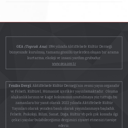
GEA
(Toprak Ana)
, 1994 yılında Aktiffelsefe Kültür Derneği
bünyesinde kurulmuş, tamamı gönüllü üyelerden oluşan bir arama
kurtarma, ekoloji ve insani yardım grubudur.
www.gea.org.tr
Feniks Dergi
, Aktiffelsefe Kültür Derneği'nin resmi yayın organıdır
ve Felsefi, Kültürel, Hümanist içerikler yayınlamaktadır. Okuma
alışkanlıklarının ve kağıt kokusunun unutulmaya yüz tuttuğu bu
zamanlara bir yanıt olarak 2022 yılında Aktiffelsefe Kültür
Yayınları olarak yeniden basılı olarak yayımlanmaya başladık.
Felsefe, Psikoloji, Bilim, Sanat, Doğa, Kültür vb pek çok konuda ilgi
çekici yazılar bulabileceğimiz dergimizi ziyaret etmenizi tavsiye
ederiz.