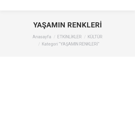
YAŞAMIN RENKLERİ
Buradasınız :
Anasayfa
ETKİNLİKLER
KÜLTÜR
Kategori "YAŞAMIN RENKLERİ"