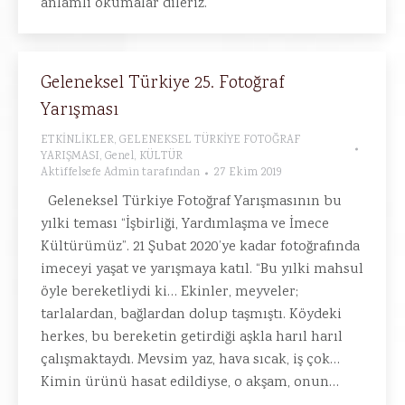
anlamlı okumalar dileriz.
Geleneksel Türkiye 25. Fotoğraf
Yarışması
ETKİNLİKLER
,
GELENEKSEL TÜRKİYE FOTOĞRAF
YARIŞMASI
,
Genel
,
KÜLTÜR
Aktiffelsefe Admin
tarafından
27 Ekim 2019
Geleneksel Türkiye Fotoğraf Yarışmasının bu
yılki teması “İşbirliği, Yardımlaşma ve İmece
Kültürümüz”. 21 Şubat 2020’ye kadar fotoğrafında
imeceyi yaşat ve yarışmaya katıl. “Bu yılki mahsul
öyle bereketliydi ki… Ekinler, meyveler;
tarlalardan, bağlardan dolup taşmıştı. Köydeki
herkes, bu bereketin getirdiği aşkla harıl harıl
çalışmaktaydı. Mevsim yaz, hava sıcak, iş çok…
Kimin ürünü hasat edildiyse, o akşam, onun…