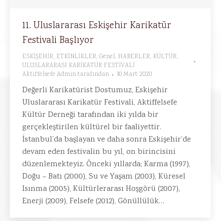
11. Uluslararası Eskişehir Karikatür
Festivali Başlıyor
ESKİŞEHİR
,
ETKİNLİKLER
,
Genel
,
HABERLER
,
KÜLTÜR
,
ULUSLARARASI KARİKATÜR FESTİVALİ
Aktiffelsefe Admin
tarafından
30 Mart 2020
Değerli Karikatürist Dostumuz, Eskişehir
Uluslararası Karikatür Festivali, Aktiffelsefe
Kültür Derneği tarafından iki yılda bir
gerçekleştirilen kültürel bir faaliyettir.
İstanbul’da başlayan ve daha sonra Eskişehir’de
devam eden festivalin bu yıl, on birincisini
düzenlemekteyiz. Önceki yıllarda; Karma (1997),
Doğu – Batı (2000), Su ve Yaşam (2003), Küresel
Isınma (2005), Kültürlerarası Hoşgörü (2007),
Enerji (2009), Felsefe (2012), Gönüllülük…