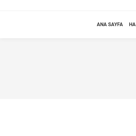
ANA SAYFA
HA
Yaşamın Renkleri Konuşmaları 18 : Yalnı