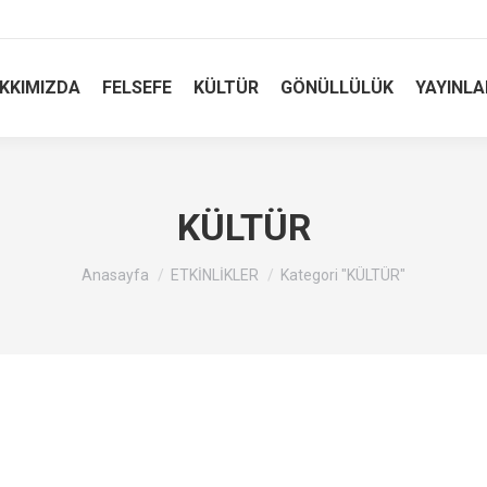
KKIMIZDA
FELSEFE
KÜLTÜR
GÖNÜLLÜLÜK
YAYINLA
KÜLTÜR
Buradasınız :
Anasayfa
ETKİNLİKLER
Kategori "KÜLTÜR"
zlığın Değeri